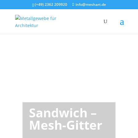
(+49) 2362 209920
info@meshart.de
Sandwich –
Mesh-Gitter